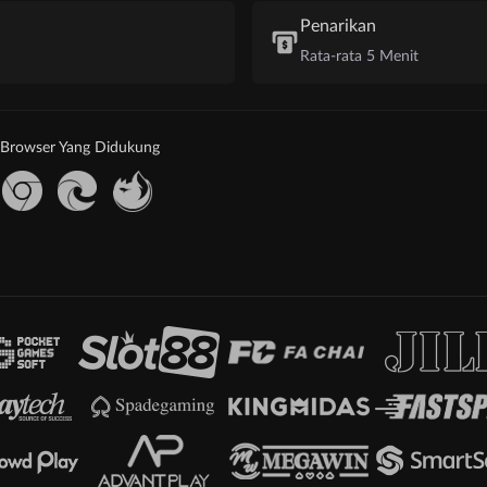
Penarikan
Rata-rata 5 Menit
Browser Yang Didukung