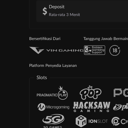
Deposit
Rata-rata 3 Menit
Bersertifikasi Dari
Tanggung Jawab Bermain
Platform Penyedia Layanan
Slots