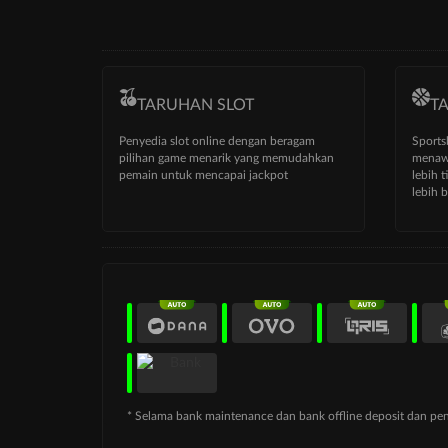
TARUHAN SLOT
T
Penyedia slot online dengan beragam
Sports
pilihan game menarik yang memudahkan
menawa
pemain untuk mencapai jackpot
lebih 
lebih 
* Selama bank maintenance dan bank offline deposit dan pen