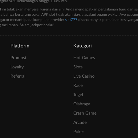
tingkat 50% kemenangan hingga 100% win.
l ini tidak akan menyesal karena dari sini Anda mendapatkan pengalaman baru dan sa
tama bahwa bertarung pakai APK slot tidak akan sia-sia apalagi buang waktu. Ayo 
slot gacor menanti pada kumpulan provider
slot777
disana banyak permainan kesayangan p
ng melimpah. Salam jackpot bosku!
Platform
Kategori
Promosi
Hot Games
Loyalty
Slots
Referral
Live Casino
Race
Togel
Olahraga
Crash Game
Arcade
Poker