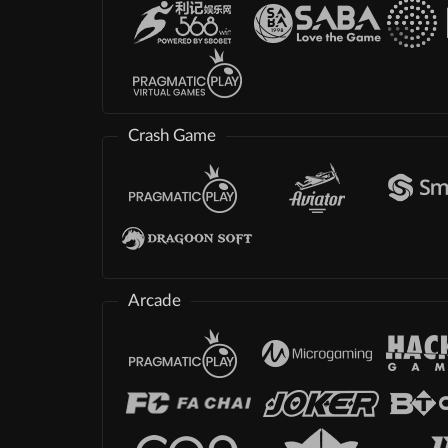
Crash Game
Arcade