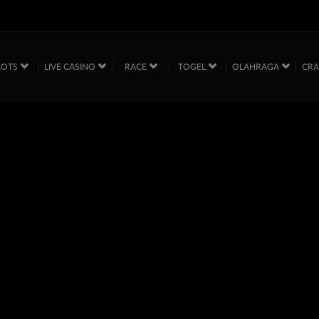
LOTS
LIVE CASINO
RACE
TOGEL
OLAHRAGA
CR