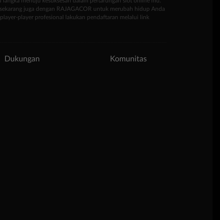
u langka menuju kesuksesan dalam pertarungan slot online mu.
abung sekarang juga dengan RAJAGACOR untuk merubah hidup Anda
ayer-player profesional lakukan pendaftaran melalui link
Dukungan
Komunitas