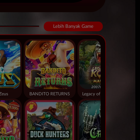
Lebih Banyak Game
 Zeus
BANDITO RETURNS
Legacy of Kong Maxways