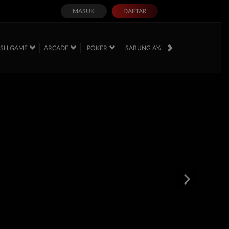
MASUK
DAFTAR
PROMOSI
ASH GAME
ARCADE
POKER
SABUNG AYAM