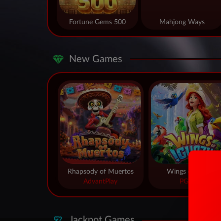
Fortune Gems 500
Mahjong Ways
New Games
Rhapsody of Muertos
Wings of Iguazu
AdvantPlay
PG Soft
Jackpot Games