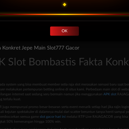
◆
OK
 Konkret Jepe Main Slot777 Gacor
Slot Bombastis Fakta Konk
system yang bisa membuat member setia raja slot merasakan sensasi baru saat berm
layer melakukan pertempuran betting online di situs kami. Perbedaan main slot di we
hilangan internet saat sedang seru bermain namun jika menggunakan
APK slot
RAJAGACO
 terlalu kuat.
ga mempunyai promo besar-besaran serta event menarik setiap hari jika rajin login
i kejutan spektakuler di dalamnya mulai dari scatter beruntun tanpa henti sampai p
pa membocorkan semua game
slot gacor hari ini
melalui RTP Live RAJAGACOR yang bisa di
ingkat 50% kemenangan hingga 100% win.