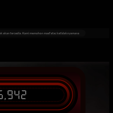
tersedia. Kami memohon maaf atas ketidaknyamanan yang mungkin ditimbulkan.
Pe
5,942