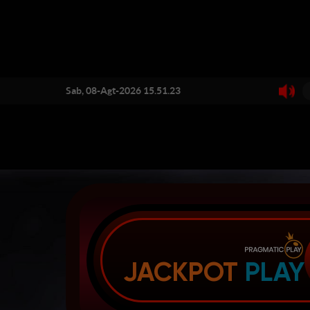
Sab, 08-Agt-2026 15.51.23
Pemeliharaan Terjadwal: PP Virtual Sports pada 30-Jun-2026 dari 15.00.00 sampa
JACKPOT
PLAY