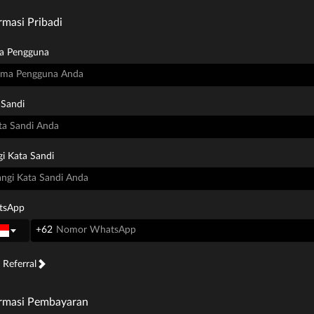
rmasi Pribadi
a Pengguna
 Sandi
gi Kata Sandi
Anaconda Gold
9 Masks of Fire™ HyperSpins™
Pragmatic Play
MicroGaming
tsApp
+62
UNDUH
RAJAG
 Referral
DI MAN
ormasi Pembayaran