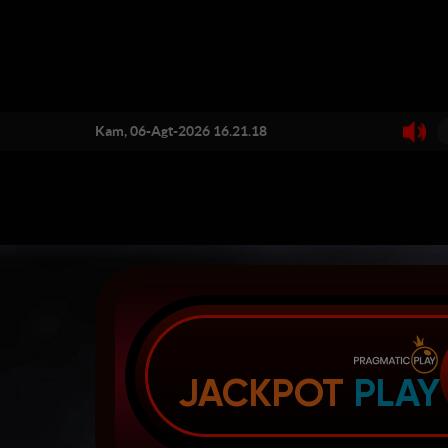
Kam, 06-Agt-2026 16.21.18
wal: PP Virtual Sports pada 30-Jun-2026 dari 15.00.00 sampai 30-Sep-2026 15.00.00
JACKPOT
PLAY