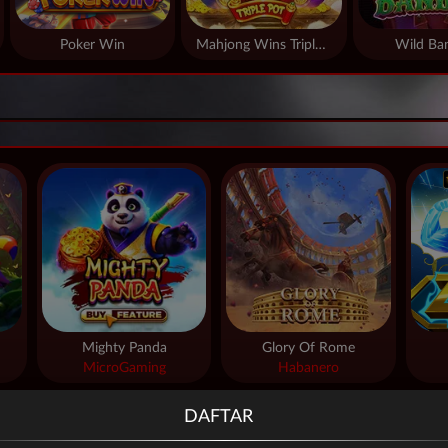
Poker Win
Mahjong Wins Triple Pot
Wild Ba
Mighty Panda
Glory Of Rome
MicroGaming
Habanero
DAFTAR