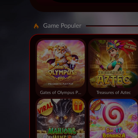
Game Populer
Gates of Olympus POP
Treasures of Aztec