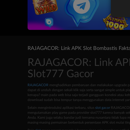
RAJAGACOR: Link APK Slot Bombastis Fakta
RAJAGACOR: Link APK 
Slot777 Gacor
RAJAGACOR
menghadirkan pembaruan dan melakukan upgrade pada 
dapat di unduh dengan sekali klik saja serta sangat simple untuk p
kenapa? main pada web bisa saja terjadi gangguan koneksi atau ke
download sudah bisa tempur tanpa menggunakan data internet yang
Selain mengintroduksi aplikasi terbaru, situs
slot gacor
RAJAGACOR ju
mengutamakan play game pada provider slot777 karena banyak sekal
Anda. Kami juga selaku bandar judi ternama nusantara tidak lu
masing-masing permainan berbentuk persentase APK slot mulai t