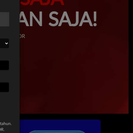
PAN SAJA!
 RAJAGACOR
d
p
id APK
tahun.
OR.