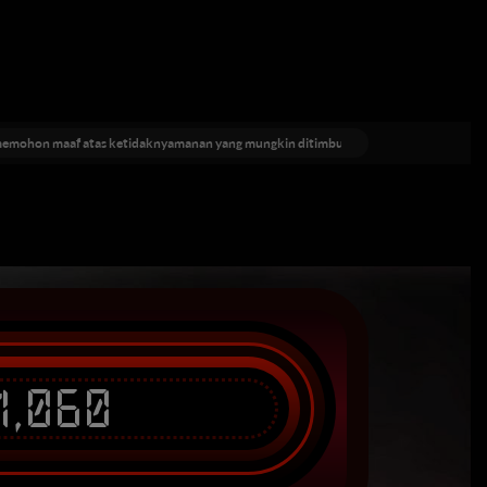
 maaf atas ketidaknyamanan yang mungkin ditimbulkan.
Pemeliharaan Terjadwal: 
1,060